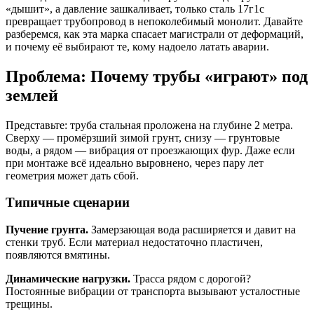
«дышит», а давление зашкаливает, только сталь 17г1с
превращает трубопровод в непоколебимый монолит. Давайте
разберемся, как эта марка спасает магистрали от деформаций,
и почему её выбирают те, кому надоело латать аварии.
Проблема: Почему трубы «играют» под
землей
Представьте: труба стальная проложена на глубине 2 метра.
Сверху — промёрзший зимой грунт, снизу — грунтовые
воды, а рядом — вибрация от проезжающих фур. Даже если
при монтаже всё идеально выровнено, через пару лет
геометрия может дать сбой.
Типичные сценарии
Пучение грунта.
Замерзающая вода расширяется и давит на
стенки труб. Если материал недостаточно пластичен,
появляются вмятины.
Динамические нагрузки.
Трасса рядом с дорогой?
Постоянные вибрации от транспорта вызывают усталостные
трещины.