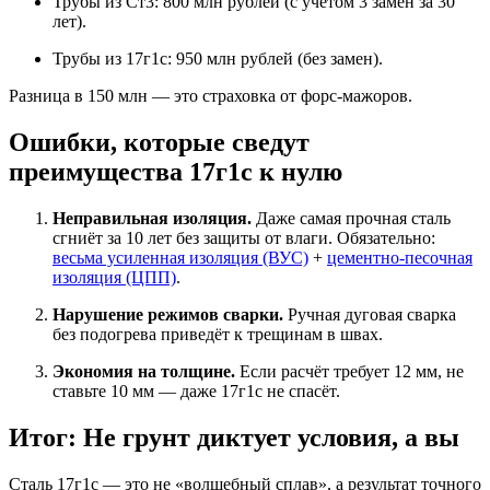
Трубы из Ст3: 800 млн рублей (с учётом 3 замен за 30
лет).
Трубы из 17г1с: 950 млн рублей (без замен).
Разница в 150 млн — это страховка от форс-мажоров.
Ошибки, которые сведут
преимущества 17г1с к нулю
Неправильная изоляция.
Даже самая прочная сталь
сгниёт за 10 лет без защиты от влаги. Обязательно:
весьма усиленная изоляция (ВУС)
+
цементно-песочная
изоляция (ЦПП)
.
Нарушение режимов сварки.
Ручная дуговая сварка
без подогрева приведёт к трещинам в швах.
Экономия на толщине.
Если расчёт требует 12 мм, не
ставьте 10 мм — даже 17г1с не спасёт.
Итог: Не грунт диктует условия, а вы
Сталь 17г1с — это не «волшебный сплав», а результат точного