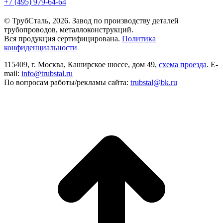
+7 (495) 979-64-64
© ТрубСталь,
2026
. Завод по производству деталей
трубопроводов, металлоконструкций.
Вся продукция сертифицирована.
Политика
конфиденциальности
115409, г. Москва, Каширское шоссе, дом 49,
схема проезда
. E-
mail:
info@trubstal.ru
По вопросам работы/рекламы сайта:
trubstal@bk.ru
В