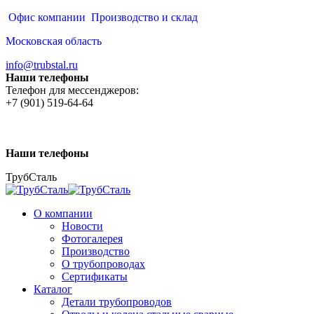
Перейти
Офис компании
Производство и склад
к
Московская область
содержанию
info@trubstal.ru
Наши телефоны
Телефон для мессенджеров:
+7 (901) 519-64-64
Наши телефоны
ТрубСталь
О компании
Новости
Фотогалерея
Производство
О трубопроводах
Сертификаты
Каталог
Детали трубопроводов