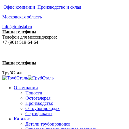
Перейти
Офис компании
Производство и склад
к
Московская область
содержанию
info@trubstal.ru
Наши телефоны
Телефон для мессенджеров:
+7 (901) 519-64-64
Наши телефоны
ТрубСталь
О компании
Новости
Фотогалерея
Производство
О трубопроводах
Сертификаты
Каталог
Детали трубопроводов