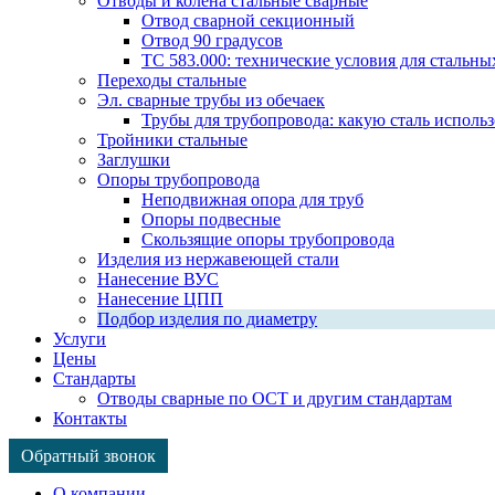
Отводы и колена стальные сварные
Отвод сварной секционный
Отвод 90 градусов
ТС 583.000: технические условия для стальны
Переходы стальные
Эл. сварные трубы из обечаек
Трубы для трубопровода: какую сталь использ
Тройники стальные
Заглушки
Опоры трубопровода
Неподвижная опора для труб
Опоры подвесные
Скользящие опоры трубопровода
Изделия из нержавеющей стали
Нанесение ВУС
Нанесение ЦПП
Подбор изделия по диаметру
Услуги
Цены
Стандарты
Отводы сварные по ОСТ и другим стандартам
Контакты
Обратный звонок
О компании