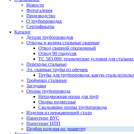
Новости
Фотогалерея
Производство
О трубопроводах
Сертификаты
Каталог
Детали трубопроводов
Отводы и колена стальные сварные
Отвод сварной секционный
Отвод 90 градусов
ТС 583.000: технические условия для стальны
Переходы стальные
Эл. сварные трубы из обечаек
Трубы для трубопровода: какую сталь использ
Тройники стальные
Заглушки
Опоры трубопровода
Неподвижная опора для труб
Опоры подвесные
Скользящие опоры трубопровода
Изделия из нержавеющей стали
Нанесение ВУС
Нанесение ЦПП
Подбор изделия по диаметру