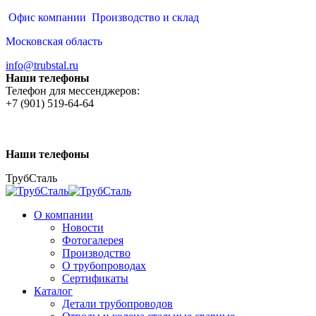
Перейти
Офис компании
Производство и склад
к
Московская область
содержанию
info@trubstal.ru
Наши телефоны
Телефон для мессенджеров:
+7 (901) 519-64-64
Наши телефоны
ТрубСталь
О компании
Новости
Фотогалерея
Производство
О трубопроводах
Сертификаты
Каталог
Детали трубопроводов