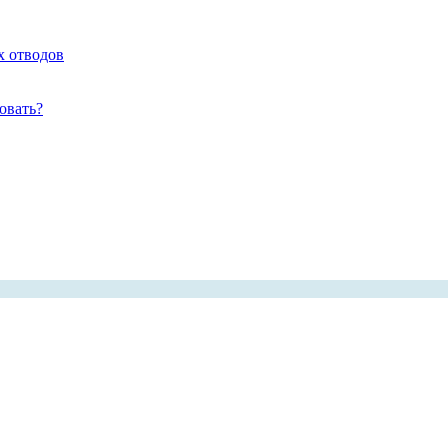
х отводов
овать?