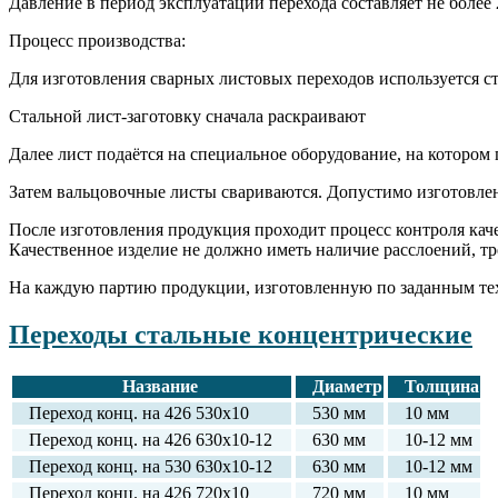
Давление в период эксплуатации перехода составляет не более 2
Процесс производства:
Для изготовления сварных листовых переходов используется с
Стальной лист-заготовку сначала раскраивают
Далее лист подаётся на специальное оборудование, на котором
Затем вальцовочные листы свариваются. Допустимо изготовле
После изготовления продукция проходит процесс контроля кач
Качественное изделие не должно иметь наличие расслоений, тр
На каждую партию продукции, изготовленную по заданным тех
Переходы стальные концентрические
Название
Диаметр
Толщина
Переход конц. на 426 530х10
530 мм
10 мм
Переход конц. на 426 630х10-12
630 мм
10-12 мм
Переход конц. на 530 630х10-12
630 мм
10-12 мм
Переход конц. на 426 720х10
720 мм
10 мм