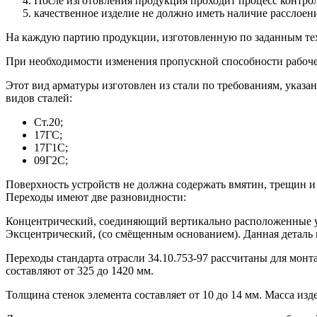
После изготовления продукция проходит процесс контрол
качественное изделие не должно иметь наличие расслоен
На каждую партию продукции, изготовленную по заданным тех
При необходимости изменения пропускной способности рабочей
Этот вид арматуры изготовлен из стали по требованиям, указан
видов сталей:
Ст.20;
17ГС;
17Г1С;
09Г2С;
Поверхность устройств не должна содержать вмятин, трещин и
Переходы имеют две разновидности:
Концентрический, соединяющий вертикально расположенные у
Эксцентрический, (со смёщенным основанием). Данная деталь 
Переходы стандарта отрасли 34.10.753-97 рассчитаны для мон
составляют от 325 до 1420 мм.
Толщина стенок элемента составляет от 10 до 14 мм. Масса изде