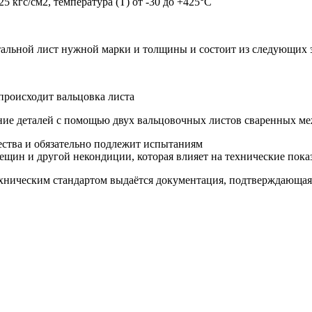
5 кгс/см2, температура (Т) от -30 до +425°С
тальной лист нужной марки и толщины и состоит из следующих 
 происходит вальцовка листа
ние деталей с помощью двух вальцовочных листов сваренных меж
ества и обязательно подлежит испытаниям
ещин и другой некондиции, которая влияет на технические пока
ническим стандартом выдаётся документация, подтверждающая 