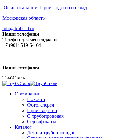
Перейти
Офис компании
Производство и склад
к
Московская область
содержанию
info@trubstal.ru
Наши телефоны
Телефон для мессенджеров:
+7 (901) 519-64-64
Наши телефоны
ТрубСталь
О компании
Новости
Фотогалерея
Производство
О трубопроводах
Сертификаты
Каталог
Детали трубопроводов