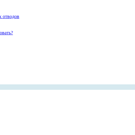
х отводов
овать?