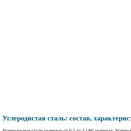
Углеродистая сталь: состав, характерис
Углеродистые стали содержат от 0,2 до 2,14% углерода. Угле