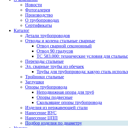
Новости
Фотогалерея
Производство
О трубопроводах
Сертификаты
Каталог
Детали трубопроводов
Отводы и колена стальные сварные
Отвод сварной секционный
Отвод 90 градусов
ТС 583.000: технические условия для стальны
Переходы стальные
Эл. сварные трубы из обечаек
Трубы для трубопровода: какую сталь использ
Тройники стальные
Заглушки
Опоры трубопровода
Неподвижная опора для труб
Опоры подвесные
Скользящие опоры трубопровода
Изделия из нержавеющей стали
Нанесение ВУС
Нанесение ЦПП
Подбор изделия по диаметру