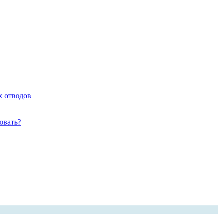
х отводов
овать?