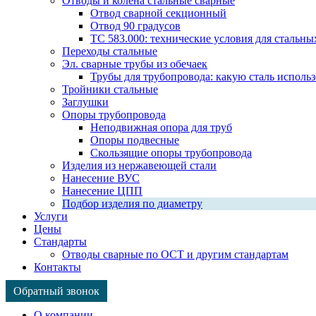
Отводы и колена стальные сварные
Отвод сварной секционный
Отвод 90 градусов
ТС 583.000: технические условия для стальны
Переходы стальные
Эл. сварные трубы из обечаек
Трубы для трубопровода: какую сталь использ
Тройники стальные
Заглушки
Опоры трубопровода
Неподвижная опора для труб
Опоры подвесные
Скользящие опоры трубопровода
Изделия из нержавеющей стали
Нанесение ВУС
Нанесение ЦПП
Подбор изделия по диаметру
Услуги
Цены
Стандарты
Отводы сварные по ОСТ и другим стандартам
Контакты
Обратный звонок
О компании