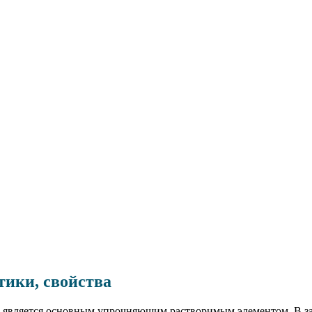
тики, свойства
род является основным упрочняющим растворимым элементом. В з