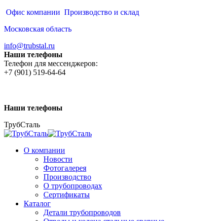
Перейти
Офис компании
Производство и склад
к
Московская область
содержанию
info@trubstal.ru
Наши телефоны
Телефон для мессенджеров:
+7 (901) 519-64-64
Наши телефоны
ТрубСталь
О компании
Новости
Фотогалерея
Производство
О трубопроводах
Сертификаты
Каталог
Детали трубопроводов