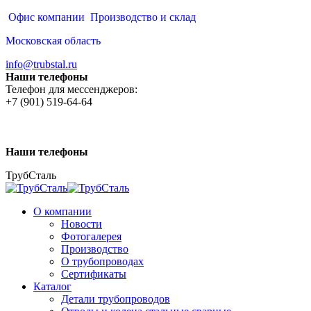
Перейти
Офис компании
Производство и склад
к
Московская область
содержанию
info@trubstal.ru
Наши телефоны
Телефон для мессенджеров:
+7 (901) 519-64-64
Наши телефоны
ТрубСталь
О компании
Новости
Фотогалерея
Производство
О трубопроводах
Сертификаты
Каталог
Детали трубопроводов