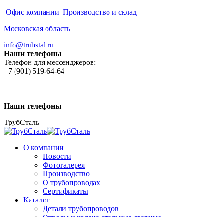
Перейти
Офис компании
Производство и склад
к
Московская область
содержанию
info@trubstal.ru
Наши телефоны
Телефон для мессенджеров:
+7 (901) 519-64-64
Наши телефоны
ТрубСталь
О компании
Новости
Фотогалерея
Производство
О трубопроводах
Сертификаты
Каталог
Детали трубопроводов