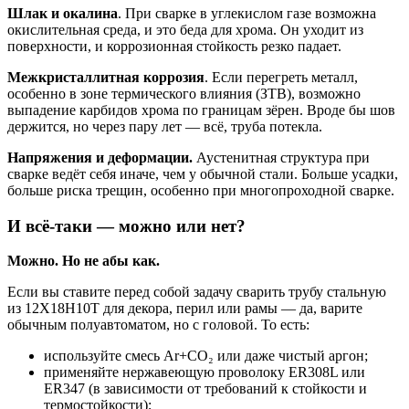
Шлак и окалина
. При сварке в углекислом газе возможна
окислительная среда, и это беда для хрома. Он уходит из
поверхности, и коррозионная стойкость резко падает.
Межкристаллитная коррозия
. Если перегреть металл,
особенно в зоне термического влияния (ЗТВ), возможно
выпадение карбидов хрома по границам зёрен. Вроде бы шов
держится, но через пару лет — всё, труба потекла.
Напряжения и деформации.
Аустенитная структура при
сварке ведёт себя иначе, чем у обычной стали. Больше усадки,
больше риска трещин, особенно при многопроходной сварке.
И всё-таки — можно или нет?
Можно. Но не абы как.
Если вы ставите перед собой задачу сварить трубу стальную
из 12Х18Н10Т для декора, перил или рамы — да, варите
обычным полуавтоматом, но с головой. То есть:
используйте смесь Ar+CO₂ или даже чистый аргон;
применяйте нержавеющую проволоку ER308L или
ER347 (в зависимости от требований к стойкости и
термостойкости);