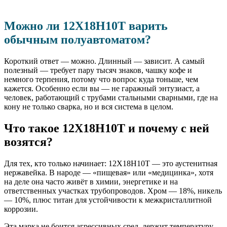
Можно ли 12Х18Н10Т варить
обычным полуавтоматом?
Короткий ответ — можно. Длинный — зависит. А самый
полезный — требует пару тысяч знаков, чашку кофе и
немного терпения, потому что вопрос куда тоньше, чем
кажется. Особенно если вы — не гаражный энтузиаст, а
человек, работающий с трубами стальными сварными, где на
кону не только сварка, но и вся система в целом.
Что такое 12Х18Н10Т и почему с ней
возятся?
Для тех, кто только начинает: 12Х18Н10Т — это аустенитная
нержавейка. В народе — «пищевая» или «медицинка», хотя
на деле она часто живёт в химии, энергетике и на
ответственных участках трубопроводов. Хром — 18%, никель
— 10%, плюс титан для устойчивости к межкристаллитной
коррозии.
Эта марка не боится агрессивных сред, держит температуру,