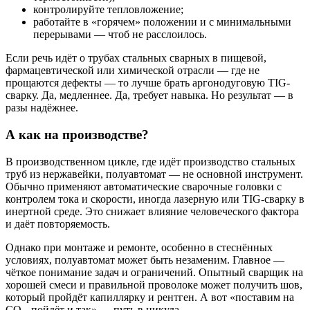
контролируйте тепловложение;
работайте в «горячем» положении и с минимальными
перерывами — чтоб не расслоилось.
Если речь идёт о трубах стальных сварных в пищевой,
фармацевтической или химической отрасли — где не
прощаются дефекты — то лучше брать аргонодуговую TIG-
сварку. Да, медленнее. Да, требует навыка. Но результат — в
разы надёжнее.
А как на производстве?
В производственном цикле, где идёт производство стальных
труб из нержавейки, полуавтомат — не основной инструмент.
Обычно применяют автоматические сварочные головки с
контролем тока и скорости, иногда лазерную или TIG-сварку в
инертной среде. Это снижает влияние человеческого фактора
и даёт повторяемость.
Однако при монтаже и ремонте, особенно в стеснённых
условиях, полуавтомат может быть незаменим. Главное —
чёткое понимание задач и ограничений. Опытный сварщик на
хорошей смеси и правильной проволоке может получить шов,
который пройдёт капиллярку и рентген. А вот «поставим на
CO₂, пойдёт и так» — путь в никуда.