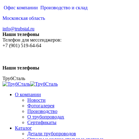
Перейти
Офис компании
Производство и склад
к
Московская область
содержанию
info@trubstal.ru
Наши телефоны
Телефон для мессенджеров:
+7 (901) 519-64-64
Наши телефоны
ТрубСталь
О компании
Новости
Фотогалерея
Производство
О трубопроводах
Сертификаты
Каталог
Детали трубопроводов