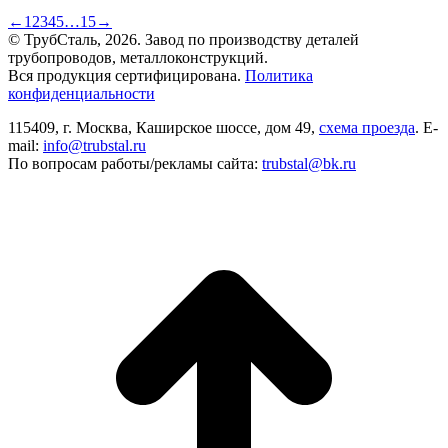
←
1
2
3
4
5
…
15
→
© ТрубСталь,
2026
. Завод по производству деталей
трубопроводов, металлоконструкций.
Вся продукция сертифицирована.
Политика
конфиденциальности
115409, г. Москва, Каширское шоссе, дом 49,
схема проезда
. E-
mail:
info@trubstal.ru
По вопросам работы/рекламы сайта:
trubstal@bk.ru
В