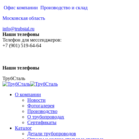
Перейти
Офис компании
Производство и склад
к
Московская область
содержанию
info@trubstal.ru
Наши телефоны
Телефон для мессенджеров:
+7 (901) 519-64-64
Наши телефоны
ТрубСталь
О компании
Новости
Фотогалерея
Производство
О трубопроводах
Сертификаты
Каталог
Детали трубопроводов